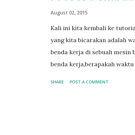
August 02, 2015
Kali ini kita kembali ke tuto
yang kita bicarakan adalah 
benda kerja di sebuah mesin 
benda kerja,berapakah waktu 
Sebelum kita bicarakan jumlah
SHARE
POST A COMMENT
Waktu yang diperlukan untuk
bubutan adalah waktu setup 
untuk setiap bagian. Selanjut
dapat dibagi menjadi empat b