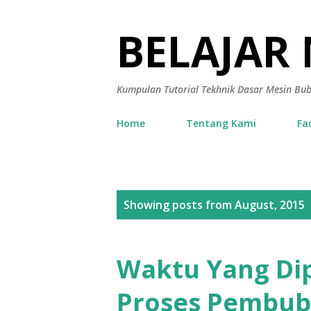
BELAJAR
Kumpulan Tutorial Tekhnik Dasar Mesin Bu
Home
Tentang Kami
Fa
P
Showing posts from August, 2015
o
s
Waktu Yang Di
t
Proses Pembub
s