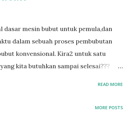
rial dasar mesin bubut untuk pemula,dan
waktu dalam sebuah proses pembubutan
bubut konvensional. Kira2 untuk satu
yang kita butuhkan sampai selesai???
nya,lebih baik kita ketahui jenisnya dulu.
READ MORE
 menghasilkan jumlah tertentu barang
awal dan waktu selama siklus pembubutan
MORE POSTS
nya disebut Cycle Time. Waktu siklus ini
agian: 1.Waktu bongkar/pasang - Waktu