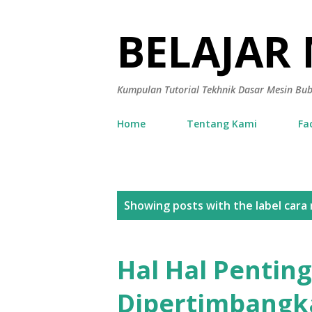
BELAJAR
Kumpulan Tutorial Tekhnik Dasar Mesin Bu
Home
Tentang Kami
Fa
P
Showing posts with the label
cara
o
s
Hal Hal Penting
t
Dipertimbangk
s