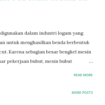
 digunakan dalam industri logam yang
an untuk menghasilkan benda berbentuk
ucut. Karena sebagian besar bengkel mesin
ar pekerjaan bubut, mesin bubut
dari sebagian besar bengkel mesin. Ada
READ MORE
arkan cara pengontrolan: mesin bubut
n CNC ( Computer Numerical Control
MORE POSTS
 bahwa mesin bubut CNC telah berkembang