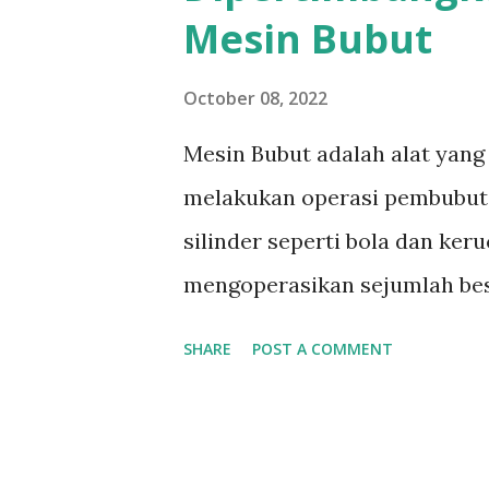
Mesin Bubut
October 08, 2022
Mesin Bubut adalah alat yang
melakukan operasi pembubut
silinder seperti bola dan ker
mengoperasikan sejumlah bes
merupakan komponen penting 
SHARE
POST A COMMENT
dua jenis mesin bubut berdas
tradisional/konvensional da
(CNC). Tidak diragukan lagi