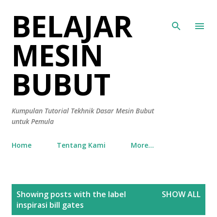
BELAJAR
Skip to main content
MESIN
BUBUT
Kumpulan Tutorial Tekhnik Dasar Mesin Bubut
untuk Pemula
Home
Tentang Kami
More…
P
Showing posts with the label
SHOW ALL
o
inspirasi bill gates
s