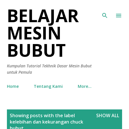
BELAJAR
Skip to main content
MESIN
BUBUT
Kumpulan Tutorial Tekhnik Dasar Mesin Bubut
untuk Pemula
Home
Tentang Kami
More…
P
Showing posts with the label
SHOW ALL
o
kelebihan dan kekurangan chuck
s
bubut