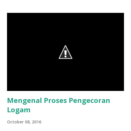
t
s
Mengenal Proses Pengecoran
Logam
October 08, 2016