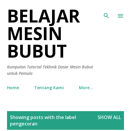
BELAJAR
Skip to main content
MESIN
BUBUT
Kumpulan Tutorial Tekhnik Dasar Mesin Bubut
untuk Pemula
Home
Tentang Kami
More…
P
Showing posts with the label
SHOW ALL
o
pengecoran
s